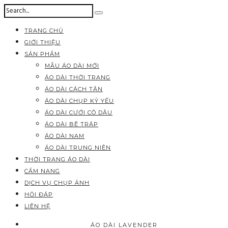
TRANG CHỦ
GIỚI THIỆU
SẢN PHẨM
MẪU ÁO DÀI MỚI
ÁO DÀI THỜI TRANG
ÁO DÀI CÁCH TÂN
ÁO DÀI CHỤP KỶ YẾU
ÁO DÀI CƯỚI CÔ DÂU
ÁO DÀI BÊ TRÁP
ÁO DÀI NAM
ÁO DÀI TRUNG NIÊN
THỜI TRANG ÁO DÀI
CẨM NANG
DỊCH VỤ CHỤP ẢNH
HỎI ĐÁP
LIÊN HỆ
ÁO DÀI LAVENDER