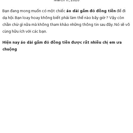
March 17, 2020
Bạn đang mong muốn có một chiếc
áo dài gấm đỏ đồng tiền
để đi
dạ hội. Bạn loay hoay không biết phải làm thế nào bây giờ ? Vậy còn
chần chừ gì nữa mà không tham khảo những thông tin sau đây. Nó sẽ vô
cùng hữu ích với các bạn.
Hiện nay áo dài gấm đỏ đồng tiền được rất nhiều chị em ưa
chuộng
Vải gấm từ xa xưa đã được dùng để dâng lễ và kính tặng các tầng lớp
quan lại, quý tộc. Cùng với các tầng lớp đó thì chỉ có các thiếu nữ và quý
bà ở những gia đình rất giàu có mới được mặc vải gấm. Phải qua một
quá trình dài công phu mới có được thành phẩm vải gấm. Chính vì vậy nó
là một loại vải vô cùng quý hiếm.
Một sự lựa chọn hàng đầu để tôn vẻ đẹp sang trọng và quý phái của
người phụ nữ đó là mặc
áo dài gấm đỏ đồng tiền
. Áo dài gấm đỏ có
kiểu dáng và fom khá chuẩn. Vải gấm không bị rủ xuống như vải voan
và vải lụa. Vì thế mà áo dài gấm đỏ sẽ giúp cho chị em che được những