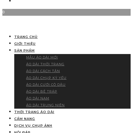
0
TRANG CHỦ
GIỚI THIỆU
SẢN PHẨM
MẪU ÁO DÀI MỚI
ÁO DÀI THỜI TRANG
ÁO DÀI CÁCH TÂN
ÁO DÀI CHỤP KỶ YẾU
ÁO DÀI CƯỚI CÔ DÂU
ÁO DÀI BÊ TRÁP
ÁO DÀI NAM
ÁO DÀI TRUNG NIÊN
THỜI TRANG ÁO DÀI
CẨM NANG
DỊCH VỤ CHỤP ẢNH
HỎI ĐÁP