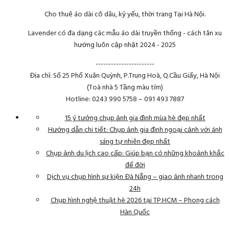
Cho thuê áo dài cô dâu, kỷ yếu, thời trang Tại Hà Nội.
Lavender có đa dạng các mẫu áo dài truyền thống - cách tân xu
hướng luôn cập nhật 2024 - 2025
-----------------------
Địa chỉ: Số 25 Phố Xuân Quỳnh, P.Trung Hoà, Q.Cầu Giấy, Hà Nội
(Toà nhà 5 Tầng màu tím)
Hotline: 0243 990 5758 – 091 493 7887
15 ý tưởng chụp ảnh gia đình mùa hè đẹp nhất
Hướng dẫn chi tiết: Chụp ảnh gia đình ngoại cảnh với ánh
sáng tự nhiên đẹp nhất
Chụp ảnh du lịch cao cấp: Giúp bạn có những khoảnh khắc
để đời
Dịch vụ chụp hình sự kiện Đà Nẵng – giao ảnh nhanh trong
24h
Chụp hình nghệ thuật hè 2026 tại TP.HCM – Phong cách
Hàn Quốc