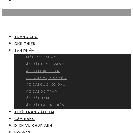
0
TRANG CHỦ
GIỚI THIỆU
SẢN PHẨM
MẪU ÁO DÀI MỚI
ÁO DÀI THỜI TRANG
ÁO DÀI CÁCH TÂN
ÁO DÀI CHỤP KỶ YẾU
ÁO DÀI CƯỚI CÔ DÂU
ÁO DÀI BÊ TRÁP
ÁO DÀI NAM
ÁO DÀI TRUNG NIÊN
THỜI TRANG ÁO DÀI
CẨM NANG
DỊCH VỤ CHỤP ẢNH
HỎI ĐÁP