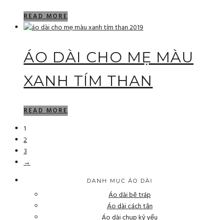
READ MORE
ÁO DÀI CHO MẸ MÀU
XANH TÍM THAN
READ MORE
1
2
3
→
DANH MỤC ÁO DÀI
Áo dài bê tráp
Áo dài cách tân
Áo dài chụp kỷ yếu