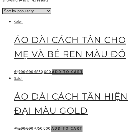
Showing 1–16 of 45 results
Sale!
ÁO DÀI CÁCH TÂN CHO
MẸ VÀ BÉ REN MÀU ĐỎ
₫
1,200,000
₫
850,000
ADD TO CART
Sale!
ÁO DÀI CÁCH TÂN HIỆN
ĐẠI MÀU GOLD
₫
1,200,000
₫
750,000
ADD TO CART