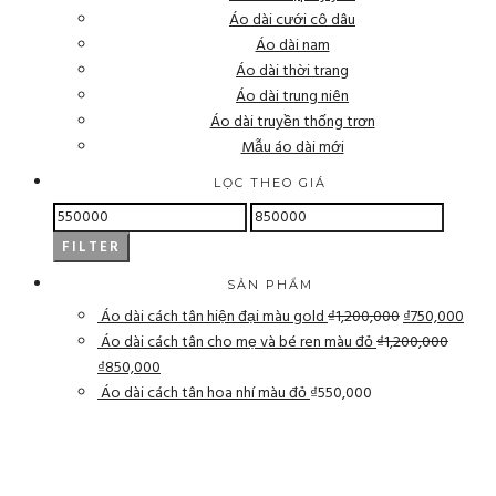
Áo dài cưới cô dâu
Áo dài nam
Áo dài thời trang
Áo dài trung niên
Áo dài truyền thống trơn
Mẫu áo dài mới
LỌC THEO GIÁ
FILTER
SẢN PHẨM
Áo dài cách tân hiện đại màu gold
₫
1,200,000
₫
750,000
Áo dài cách tân cho mẹ và bé ren màu đỏ
₫
1,200,000
₫
850,000
Áo dài cách tân hoa nhí màu đỏ
₫
550,000