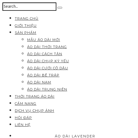
TRANG CHỦ
GIỚI THIỆU
SẢN PHẨM
MẪU ÁO DÀI MỚI
ÁO DÀI THỜI TRANG
ÁO DÀI CÁCH TÂN
ÁO DÀI CHỤP KỶ YẾU
ÁO DÀI CƯỚI CÔ DÂU
ÁO DÀI BÊ TRÁP
ÁO DÀI NAM
ÁO DÀI TRUNG NIÊN
THỜI TRANG ÁO DÀI
CẨM NANG
DỊCH VỤ CHỤP ẢNH
HỎI ĐÁP
LIÊN HỆ
ÁO DÀI LAVENDER