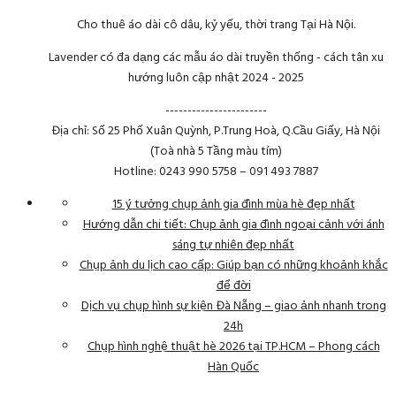
Cho thuê áo dài cô dâu, kỷ yếu, thời trang Tại Hà Nội.
Lavender có đa dạng các mẫu áo dài truyền thống - cách tân xu
hướng luôn cập nhật 2024 - 2025
-----------------------
Địa chỉ: Số 25 Phố Xuân Quỳnh, P.Trung Hoà, Q.Cầu Giấy, Hà Nội
(Toà nhà 5 Tầng màu tím)
Hotline: 0243 990 5758 – 091 493 7887
15 ý tưởng chụp ảnh gia đình mùa hè đẹp nhất
Hướng dẫn chi tiết: Chụp ảnh gia đình ngoại cảnh với ánh
sáng tự nhiên đẹp nhất
Chụp ảnh du lịch cao cấp: Giúp bạn có những khoảnh khắc
để đời
Dịch vụ chụp hình sự kiện Đà Nẵng – giao ảnh nhanh trong
24h
Chụp hình nghệ thuật hè 2026 tại TP.HCM – Phong cách
Hàn Quốc