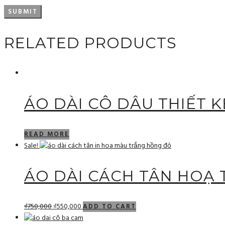
RELATED PRODUCTS
ÁO DÀI CÔ DÂU THIẾT 
READ MORE
Sale!
ÁO DÀI CÁCH TÂN HOẠ 
₫
750,000
₫
550,000
ADD TO CART