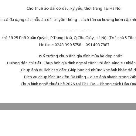
Cho thuê áo dài cô dâu, kỷ yếu, thời trang Tại Hà Nội.
r có đa dạng các mẫu áo dài truyền thống - cách tân xu hướng luôn cập nh
-----------------------
a chỉ: Số 25 Phố Xuân Quỳnh, P.Trung Hoà, Q.Cầu Giấy, Hà Nội (Toà nhà 5 Tần
Hotline: 0243 990 5758 – 091 493 7887
15 ý tưởng chụp ảnh gia đình mùa hè đẹp nhất
Hướng dẫn chi tiết: Chụp ảnh gia đình ngoại cảnh với ánh sáng tự nhiê
Chụp ảnh du lịch cao cấp: Giúp bạn có những khoảnh khắc để đ
Dịch vụ chụp hình sự kiện Đà Nẵng – giao ảnh nhanh trong 24
Chụp hình nghệ thuật hè 2026 tại TP.HCM – Phong cách Hàn Qu