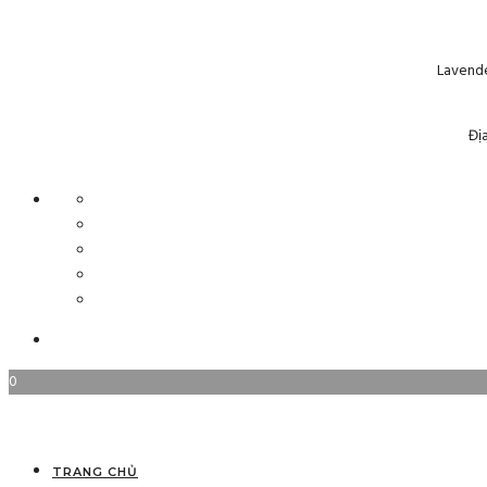
Lavende
Đị
0
TRANG CHỦ