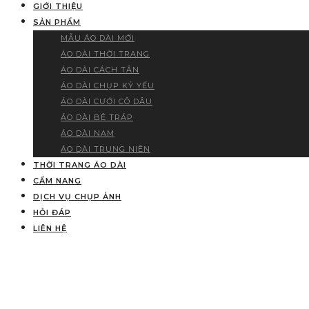
GIỚI THIỆU
SẢN PHẨM
MẪU ÁO DÀI MỚI
ÁO DÀI THỜI TRANG
ÁO DÀI CÁCH TÂN
ÁO DÀI CHỤP KỶ YẾU
ÁO DÀI CƯỚI CÔ DÂU
ÁO DÀI BÊ TRÁP
ÁO DÀI NAM
ÁO DÀI TRUNG NIÊN
THỜI TRANG ÁO DÀI
CẨM NANG
DỊCH VỤ CHỤP ẢNH
HỎI ĐÁP
LIÊN HỆ