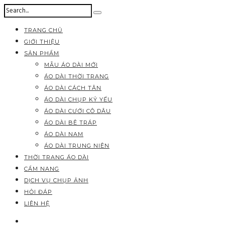
TRANG CHỦ
GIỚI THIỆU
SẢN PHẨM
MẪU ÁO DÀI MỚI
ÁO DÀI THỜI TRANG
ÁO DÀI CÁCH TÂN
ÁO DÀI CHỤP KỶ YẾU
ÁO DÀI CƯỚI CÔ DÂU
ÁO DÀI BÊ TRÁP
ÁO DÀI NAM
ÁO DÀI TRUNG NIÊN
THỜI TRANG ÁO DÀI
CẨM NANG
DỊCH VỤ CHỤP ẢNH
HỎI ĐÁP
LIÊN HỆ