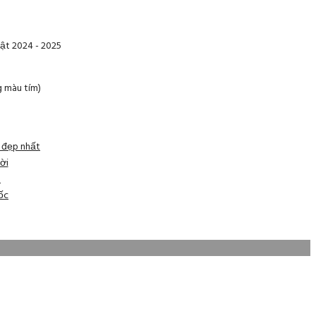
ật 2024 - 2025
g màu tím)
n đẹp nhất
ời
h
ốc