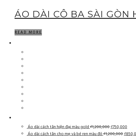
ÁO DÀI CÔ BA SÀI GÒN
READ MORE
Áo dài cách tân hiện đại màu gold
₫
1,200,000
₫
750,000
Áo dài cách tân cho mẹ và bé ren màu đỏ
₫
1,200,000
₫
850,