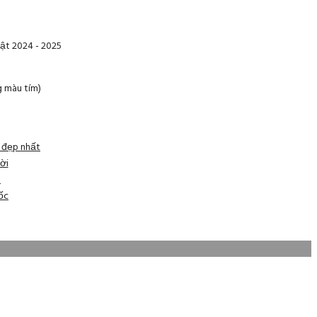
ật 2024 - 2025
g màu tím)
n đẹp nhất
ời
h
ốc