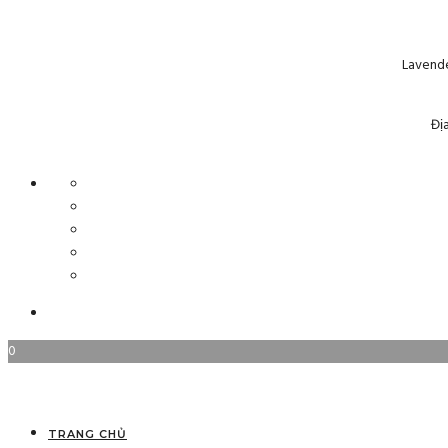
Lavende
Đị
0
TRANG CHỦ