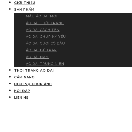
GIỚI THIỆU
SẢN PHẨM
MẪU ÁO DÀI MỚI
ÁO DÀI THỜI TRANG
ÁO DÀI CÁCH TÂN
ÁO DÀI CHỤP KỶ YẾU
ÁO DÀI CƯỚI CÔ DÂU
ÁO DÀI BÊ TRÁP
ÁO DÀI NAM
ÁO DÀI TRUNG NIÊN
THỜI TRANG ÁO DÀI
CẨM NANG
DỊCH VỤ CHỤP ẢNH
HỎI ĐÁP
LIÊN HỆ