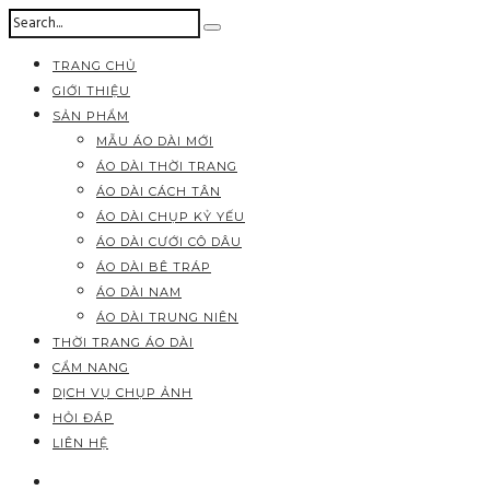
TRANG CHỦ
GIỚI THIỆU
SẢN PHẨM
MẪU ÁO DÀI MỚI
ÁO DÀI THỜI TRANG
ÁO DÀI CÁCH TÂN
ÁO DÀI CHỤP KỶ YẾU
ÁO DÀI CƯỚI CÔ DÂU
ÁO DÀI BÊ TRÁP
ÁO DÀI NAM
ÁO DÀI TRUNG NIÊN
THỜI TRANG ÁO DÀI
CẨM NANG
DỊCH VỤ CHỤP ẢNH
HỎI ĐÁP
LIÊN HỆ