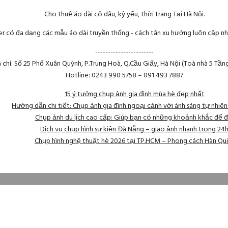
Cho thuê áo dài cô dâu, kỷ yếu, thời trang Tại Hà Nội.
r có đa dạng các mẫu áo dài truyền thống - cách tân xu hướng luôn cập nh
-----------------------
a chỉ: Số 25 Phố Xuân Quỳnh, P.Trung Hoà, Q.Cầu Giấy, Hà Nội (Toà nhà 5 Tần
Hotline: 0243 990 5758 – 091 493 7887
15 ý tưởng chụp ảnh gia đình mùa hè đẹp nhất
Hướng dẫn chi tiết: Chụp ảnh gia đình ngoại cảnh với ánh sáng tự nhiê
Chụp ảnh du lịch cao cấp: Giúp bạn có những khoảnh khắc để đ
Dịch vụ chụp hình sự kiện Đà Nẵng – giao ảnh nhanh trong 24
Chụp hình nghệ thuật hè 2026 tại TP.HCM – Phong cách Hàn Qu