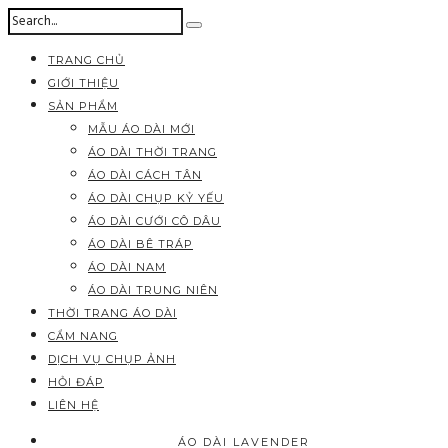
TRANG CHỦ
GIỚI THIỆU
SẢN PHẨM
MẪU ÁO DÀI MỚI
ÁO DÀI THỜI TRANG
ÁO DÀI CÁCH TÂN
ÁO DÀI CHỤP KỶ YẾU
ÁO DÀI CƯỚI CÔ DÂU
ÁO DÀI BÊ TRÁP
ÁO DÀI NAM
ÁO DÀI TRUNG NIÊN
THỜI TRANG ÁO DÀI
CẨM NANG
DỊCH VỤ CHỤP ẢNH
HỎI ĐÁP
LIÊN HỆ
ÁO DÀI LAVENDER