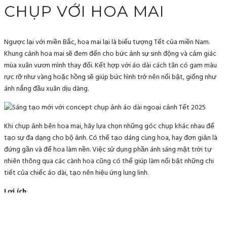
CHỤP VỚI HOA MAI
Ngược lại với miền Bắc, hoa mai lại là biểu tượng Tết của miền Nam.
Khung cảnh hoa mai sẽ đem đến cho bức ảnh sự sinh động và cảm giác
mùa xuân vươn mình thay đổi. Kết hợp với áo dài cách tân có gam màu
rực rỡ như vàng hoặc hồng sẽ giúp bức hình trở nên nổi bật, giống như
ánh nắng đầu xuân dịu dàng.
Khi chụp ảnh bên hoa mai, hãy lựa chọn những góc chụp khác nhau để
tạo sự đa dạng cho bộ ảnh. Có thể tạo dáng cùng hoa, hay đơn giản là
đứng gần và để hoa làm nền. Việc sử dụng phần ánh sáng mặt trời tự
nhiên thông qua các cành hoa cũng có thể giúp làm nổi bật những chi
tiết của chiếc áo dài, tạo nên hiệu ứng lung linh.
Lợi ích
:
Thể hiện vẻ đẹp tươi tắn, trẻ trung của mùa xuân.
Khuôn hình rộng rãi, dễ dàng cho việc di chuyển và chọn chọn góc