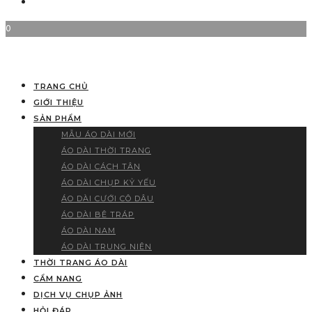
0
TRANG CHỦ
GIỚI THIỆU
SẢN PHẨM
MẪU ÁO DÀI MỚI
ÁO DÀI THỜI TRANG
ÁO DÀI CÁCH TÂN
ÁO DÀI CHỤP KỶ YẾU
ÁO DÀI CƯỚI CÔ DÂU
ÁO DÀI BÊ TRÁP
ÁO DÀI NAM
ÁO DÀI TRUNG NIÊN
THỜI TRANG ÁO DÀI
CẨM NANG
DỊCH VỤ CHỤP ẢNH
HỎI ĐÁP