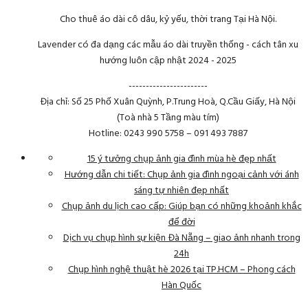
Cho thuê áo dài cô dâu, kỷ yếu, thời trang Tại Hà Nội.
Lavender có đa dạng các mẫu áo dài truyền thống - cách tân xu
hướng luôn cập nhật 2024 - 2025
-----------------------
Địa chỉ: Số 25 Phố Xuân Quỳnh, P.Trung Hoà, Q.Cầu Giấy, Hà Nội
(Toà nhà 5 Tầng màu tím)
Hotline: 0243 990 5758 – 091 493 7887
15 ý tưởng chụp ảnh gia đình mùa hè đẹp nhất
Hướng dẫn chi tiết: Chụp ảnh gia đình ngoại cảnh với ánh
sáng tự nhiên đẹp nhất
Chụp ảnh du lịch cao cấp: Giúp bạn có những khoảnh khắc
để đời
Dịch vụ chụp hình sự kiện Đà Nẵng – giao ảnh nhanh trong
24h
Chụp hình nghệ thuật hè 2026 tại TP.HCM – Phong cách
Hàn Quốc