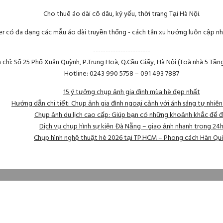
Cho thuê áo dài cô dâu, kỷ yếu, thời trang Tại Hà Nội.
r có đa dạng các mẫu áo dài truyền thống - cách tân xu hướng luôn cập nh
-----------------------
a chỉ: Số 25 Phố Xuân Quỳnh, P.Trung Hoà, Q.Cầu Giấy, Hà Nội (Toà nhà 5 Tần
Hotline: 0243 990 5758 – 091 493 7887
15 ý tưởng chụp ảnh gia đình mùa hè đẹp nhất
Hướng dẫn chi tiết: Chụp ảnh gia đình ngoại cảnh với ánh sáng tự nhiê
Chụp ảnh du lịch cao cấp: Giúp bạn có những khoảnh khắc để đ
Dịch vụ chụp hình sự kiện Đà Nẵng – giao ảnh nhanh trong 24
Chụp hình nghệ thuật hè 2026 tại TP.HCM – Phong cách Hàn Qu