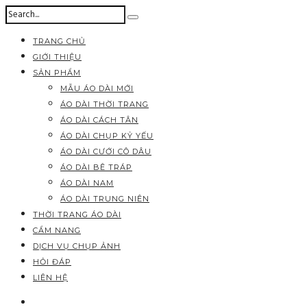
TRANG CHỦ
GIỚI THIỆU
SẢN PHẨM
MẪU ÁO DÀI MỚI
ÁO DÀI THỜI TRANG
ÁO DÀI CÁCH TÂN
ÁO DÀI CHỤP KỶ YẾU
ÁO DÀI CƯỚI CÔ DÂU
ÁO DÀI BÊ TRÁP
ÁO DÀI NAM
ÁO DÀI TRUNG NIÊN
THỜI TRANG ÁO DÀI
CẨM NANG
DỊCH VỤ CHỤP ẢNH
HỎI ĐÁP
LIÊN HỆ