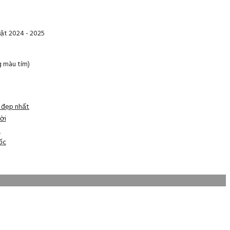
ật 2024 - 2025
g màu tím)
n đẹp nhất
ời
h
ốc