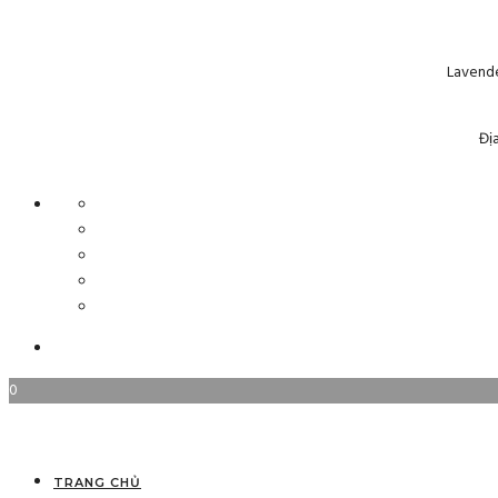
Lavende
Đị
0
TRANG CHỦ