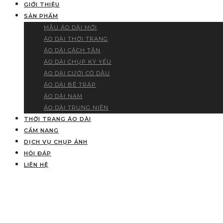
GIỚI THIỆU
SẢN PHẨM
MẪU ÁO DÀI MỚI
ÁO DÀI THỜI TRANG
ÁO DÀI CÁCH TÂN
ÁO DÀI CHỤP KỶ YẾU
ÁO DÀI CƯỚI CÔ DÂU
ÁO DÀI BÊ TRÁP
ÁO DÀI NAM
ÁO DÀI TRUNG NIÊN
THỜI TRANG ÁO DÀI
CẨM NANG
DỊCH VỤ CHỤP ẢNH
HỎI ĐÁP
LIÊN HỆ