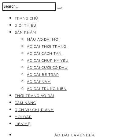
TRANG CHỦ
GIỚI THIỆU
SẢN PHẨM
MẪU ÁO DÀI MỚI
ÁO DÀI THỜI TRANG
ÁO DÀI CÁCH TÂN
ÁO DÀI CHỤP KỶ YẾU
ÁO DÀI CƯỚI CÔ DÂU
ÁO DÀI BÊ TRÁP
ÁO DÀI NAM
ÁO DÀI TRUNG NIÊN
THỜI TRANG ÁO DÀI
CẨM NANG
DỊCH VỤ CHỤP ẢNH
HỎI ĐÁP
LIÊN HỆ
ÁO DÀI LAVENDER