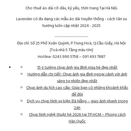
Cho thuê áo dài cô dâu, kỷ yếu, thời trang Tại Hà Nội.
Lavender có đa dạng các mẫu áo dài truyền thống - cách tân xu
hướng luôn cập nhật 2024 - 2025
-----------------------
Địa chỉ: Số 25 Phố Xuân Quỳnh, P.Trung Hoà, Q.Cầu Giấy, Hà Nội
(Toà nhà 5 Tầng màu tím)
Hotline: 0243 990 5758 – 091 493 7887
15 ý tưởng chụp ảnh gia đình mùa hè đẹp nhất
Hướng dẫn chi tiết: Chụp ảnh gia đình ngoại cảnh với ánh
sáng tự nhiên đẹp nhất
Chụp ảnh du lịch cao cấp: Giúp bạn có những khoảnh khắc
để đời
Dịch vụ chụp hình sự kiện Đà Nẵng – giao ảnh nhanh trong
24h
Chụp hình nghệ thuật hè 2026 tại TP.HCM – Phong cách
Hàn Quốc