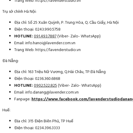
Trang Web: https://lavenderstudio.vn
Trụ sở chính Hà Nội:
Địa chỉ: Số 25 Xuân Quỳnh, P. Trung Hòa, Q. Cầu Giấy, Hà Nội
Điện thoại: 0243.990.5758
HOTLINE:
091.493.7887
(Viber- Zalo- WhatsApp)
Email: info.hanoi@lavender.com.vn
Trang Web: https://lavenderstudio.vn
Đà Nẵng:
Địa chỉ: 163 Triệu Nữ Vương, Q.Hải Châu, TP.Đà Nẵng
Điện thoại: 0236.360.6868
HOTLINE:
0902.522.825
(Viber- Zalo- WhatsApp)
Email: info.danang@lavender.com.vn
Fanpage:
https://www.facebook.com/lavenderstudiodanan
Huế:
Địa chỉ: 315 Điện Biên Phủ, TP Huế
Điện thoại: 0234.396.3333