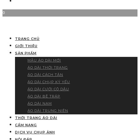
0
TRANG CHỦ
GIỚI THIỆU
SẢN PHẨM
MẪU ÁO DÀI MỚI
ÁO DÀI THỜI TRANG
ÁO DÀI CÁCH TÂN
ÁO DÀI CHỤP KỶ YẾU
ÁO DÀI CƯỚI CÔ DÂU
ÁO DÀI BÊ TRÁP
ÁO DÀI NAM
ÁO DÀI TRUNG NIÊN
THỜI TRANG ÁO DÀI
CẨM NANG
DỊCH VỤ CHỤP ẢNH
HỎI ĐÁP