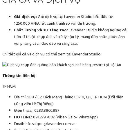
Giá dịch vụ:
Gói dịch vụ tại Lavender Studio bắt đầu từ
1.250.000 VNĐ, rất cạnh tranh so với thị trường.
Chất lượng và sự sáng tạo:
Lavender Studio không ngừng cải
tiến kĩ thuật chụp ảnh và xử lý hậu kỳ, mang đến những bức ảnh
với phong cách độc đáo và sáng tạo.
Chi tiết giá cả và dịch vụ có thể xem tại Lavender Studio.
Thông tin liên hệ:
TP.HCM:
Địa chỉ: 588 / C2 Cách Mạng Tháng 8, P.11, Q.3, TP HCM (Đối diện
công viên Lê Thị Riêng)
Điện thoại: 0283.8866.887
HOTLINE:
091.279.7887
(Viber- Zalo- WhatsApp)
Email: info.saigon@lavender.com.vn