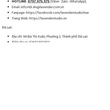
HOTLINE
:
0797.975.975
(Viber- Zalo- WhatsApp)
Email: info.Hội An@lavender.com.vn
Fanpage: https://facebook.com/lavenderstudioHue
Trang Web: https://lavenderstudio.vn
Đà Lạt:
Địa chỉ: 96 Bùi Thị Xuân, Phường 2, Thành phố Đà Lạt.
Điện thoại: 02633.901.903
HOTLINE:
0906.03.1199
(Viber- Zalo- WhatsApp)
Email: info.dalat@lavender.com.vn
Trang Web: https://lavenderstudio.vn
Chi nhánh tại Châu Âu:
Địa chỉ: 5 rue preschez, 92210 Saint Cloud, France
Điện thoại: 01 46 02 36 88
HOTLINE:
0033 753201391
(Viber- Zalo- WhatsApp)
Email: info.france@lavender.com.vn
HÔI AN MEDIA