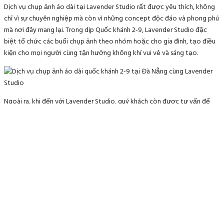
Dịch vụ chụp ảnh áo dài tại Lavender Studio rất được yêu thích, không
chỉ vì sự chuyên nghiệp mà còn vì những concept độc đáo và phong phú
mà nơi đây mang lại. Trong dịp Quốc khánh 2-9, Lavender Studio đặc
biệt tổ chức các buổi chụp ảnh theo nhóm hoặc cho gia đình, tạo điều
kiện cho mọi người cùng tận hưởng không khí vui vẻ và sáng tạo.
Ngoài ra, khi đến với Lavender Studio, quý khách còn được tư vấn để
lựa chọn trang phục áo dài phù hợp nhất với phong cách và cá tính của
bản thân. Studio cũng cung cấp nhiều bối cảnh chụp ảnh đẹp mắt tại Đà
Nẵng, từ bãi biển, cầu Rồng đến các địa điểm du lịch nổi tiếng khác. Điều
này làm cho mỗi bức ảnh đều chứa đựng những kỷ niệm đáng nhớ và sự
sáng tạo riêng.
LIÊN HỆ VÀ THÔNG TIN
ĐẶT LỊCH