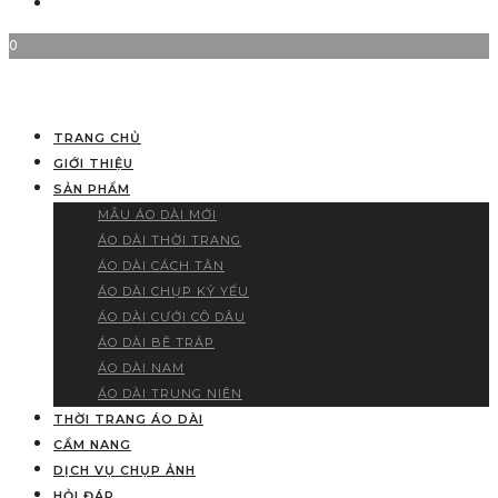
0
TRANG CHỦ
GIỚI THIỆU
SẢN PHẨM
MẪU ÁO DÀI MỚI
ÁO DÀI THỜI TRANG
ÁO DÀI CÁCH TÂN
ÁO DÀI CHỤP KỶ YẾU
ÁO DÀI CƯỚI CÔ DÂU
ÁO DÀI BÊ TRÁP
ÁO DÀI NAM
ÁO DÀI TRUNG NIÊN
THỜI TRANG ÁO DÀI
CẨM NANG
DỊCH VỤ CHỤP ẢNH
HỎI ĐÁP