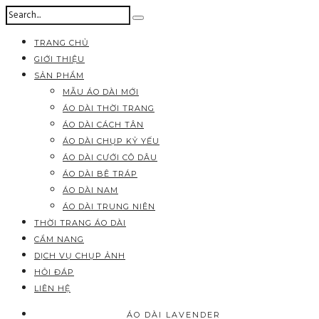
TRANG CHỦ
GIỚI THIỆU
SẢN PHẨM
MẪU ÁO DÀI MỚI
ÁO DÀI THỜI TRANG
ÁO DÀI CÁCH TÂN
ÁO DÀI CHỤP KỶ YẾU
ÁO DÀI CƯỚI CÔ DÂU
ÁO DÀI BÊ TRÁP
ÁO DÀI NAM
ÁO DÀI TRUNG NIÊN
THỜI TRANG ÁO DÀI
CẨM NANG
DỊCH VỤ CHỤP ẢNH
HỎI ĐÁP
LIÊN HỆ
ÁO DÀI LAVENDER