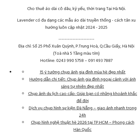
Cho thuê áo dài cô dâu, kỷ yếu, thời trang Tại Hà Nội.
Lavender có đa dạng các mẫu áo dài truyền thống - cách tân xu
hướng luôn cập nhật 2024 - 2025
-----------------------
Địa chỉ: Số 25 Phố Xuân Quỳnh, P.Trung Hoà, Q.Cầu Giấy, Hà Nội
(Toà nhà 5 Tầng màu tím)
Hotline: 0243 990 5758 – 091 493 7887
15 ý tưởng chụp ảnh gia đình mùa hè đẹp nhất
Hướng dẫn chi tiết: Chụp ảnh gia đình ngoại cảnh với ánh
sáng tự nhiên đẹp nhất
Chụp ảnh du lịch cao cấp: Giúp bạn có những khoảnh khắc
để đời
Dịch vụ chụp hình sự kiện Đà Nẵng – giao ảnh nhanh trong
24h
Chụp hình nghệ thuật hè 2026 tại TP.HCM – Phong cách
Hàn Quốc