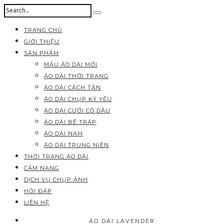
TRANG CHỦ
GIỚI THIỆU
SẢN PHẨM
MẪU ÁO DÀI MỚI
ÁO DÀI THỜI TRANG
ÁO DÀI CÁCH TÂN
ÁO DÀI CHỤP KỶ YẾU
ÁO DÀI CƯỚI CÔ DÂU
ÁO DÀI BÊ TRÁP
ÁO DÀI NAM
ÁO DÀI TRUNG NIÊN
THỜI TRANG ÁO DÀI
CẨM NANG
DỊCH VỤ CHỤP ẢNH
HỎI ĐÁP
LIÊN HỆ
ÁO DÀI LAVENDER