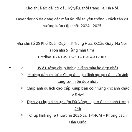
Cho thuê áo dài cô dâu, kỷ yếu, thời trang Tại Hà Nội.
Lavender có đa dạng các mẫu áo dài truyền thống - cách tân xu
hướng luôn cập nhật 2024 - 2025
-----------------------
Địa chỉ: Số 25 Phố Xuân Quỳnh, P.Trung Hoà, Q.Cầu Giấy, Hà Nội
(Toà nhà 5 Tầng màu tím)
Hotline: 0243 990 5758 – 091 493 7887
15 ý tưởng chụp ảnh gia đình mùa hè đẹp nhất
Hướng dẫn chi tiết: Chụp ảnh gia đình ngoại cảnh với ánh
sáng tự nhiên đẹp nhất
Chụp ảnh du lịch cao cấp: Giúp bạn có những khoảnh khắc
để đời
Dịch vụ chụp hình sự kiện Đà Nẵng – giao ảnh nhanh trong
24h
Chụp hình nghệ thuật hè 2026 tại TP.HCM – Phong cách
Hàn Quốc