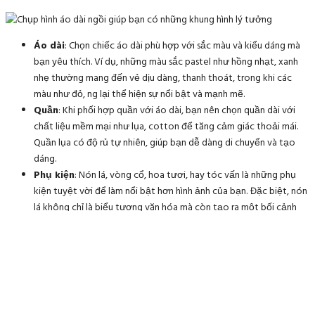
Áo dài
: Chọn chiếc áo dài phù hợp với sắc màu và kiểu dáng mà
bạn yêu thích. Ví dụ, những màu sắc pastel như hồng nhạt, xanh
nhẹ thường mang đến vẻ dịu dàng, thanh thoát, trong khi các
màu như đỏ, ng lại thể hiện sự nổi bật và mạnh mẽ.
Quần
: Khi phối hợp quần với áo dài, bạn nên chọn quần dài với
chất liệu mềm mại như lụa, cotton để tăng cảm giác thoải mái.
Quần lụa có độ rủ tự nhiên, giúp bạn dễ dàng di chuyển và tạo
dáng.
Phụ kiện
: Nón lá, vòng cổ, hoa tươi, hay tóc vấn là những phụ
kiện tuyệt vời để làm nổi bật hơn hình ảnh của bạn. Đặc biệt, nón
lá không chỉ là biểu tượng văn hóa mà còn tạo ra một bối cảnh
rất đẹp cho các bức ảnh.
2. CHỌN ĐỊA ĐIỂM CHỤP HÌNH
Địa điểm chụp hình cũng là một yếu tố không thể thiếu để có những