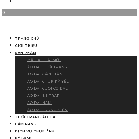
0
TRANG CHỦ
GIỚI THIỆU
SẢN PHẨM
MẪU ÁO DÀI MỚI
ÁO DÀI THỜI TRANG
ÁO DÀI CÁCH TÂN
ÁO DÀI CHỤP KỶ YẾU
ÁO DÀI CƯỚI CÔ DÂU
ÁO DÀI BÊ TRÁP
ÁO DÀI NAM
ÁO DÀI TRUNG NIÊN
THỜI TRANG ÁO DÀI
CẨM NANG
DỊCH VỤ CHỤP ẢNH
HỎI ĐÁP