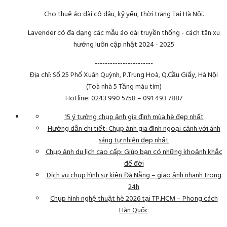
Cho thuê áo dài cô dâu, kỷ yếu, thời trang Tại Hà Nội.
Lavender có đa dạng các mẫu áo dài truyền thống - cách tân xu
hướng luôn cập nhật 2024 - 2025
-----------------------
Địa chỉ: Số 25 Phố Xuân Quỳnh, P.Trung Hoà, Q.Cầu Giấy, Hà Nội
(Toà nhà 5 Tầng màu tím)
Hotline: 0243 990 5758 – 091 493 7887
15 ý tưởng chụp ảnh gia đình mùa hè đẹp nhất
Hướng dẫn chi tiết: Chụp ảnh gia đình ngoại cảnh với ánh
sáng tự nhiên đẹp nhất
Chụp ảnh du lịch cao cấp: Giúp bạn có những khoảnh khắc
để đời
Dịch vụ chụp hình sự kiện Đà Nẵng – giao ảnh nhanh trong
24h
Chụp hình nghệ thuật hè 2026 tại TP.HCM – Phong cách
Hàn Quốc