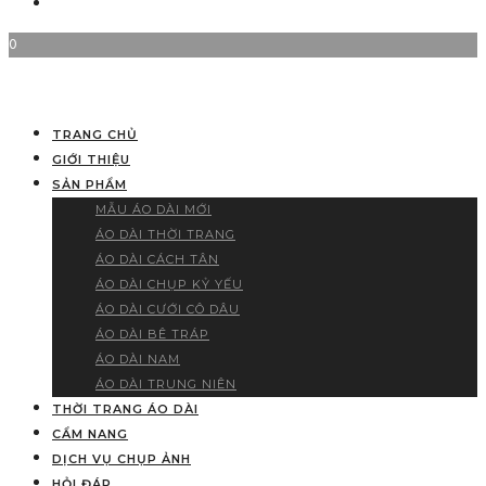
0
TRANG CHỦ
GIỚI THIỆU
SẢN PHẨM
MẪU ÁO DÀI MỚI
ÁO DÀI THỜI TRANG
ÁO DÀI CÁCH TÂN
ÁO DÀI CHỤP KỶ YẾU
ÁO DÀI CƯỚI CÔ DÂU
ÁO DÀI BÊ TRÁP
ÁO DÀI NAM
ÁO DÀI TRUNG NIÊN
THỜI TRANG ÁO DÀI
CẨM NANG
DỊCH VỤ CHỤP ẢNH
HỎI ĐÁP