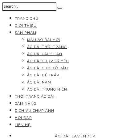
TRANG CHỦ
GIỚI THIỆU
SẢN PHẨM
MẪU ÁO DÀI MỚI
ÁO DÀI THỜI TRANG
ÁO DÀI CÁCH TÂN
ÁO DÀI CHỤP KỶ YẾU
ÁO DÀI CƯỚI CÔ DÂU
ÁO DÀI BÊ TRÁP
ÁO DÀI NAM
ÁO DÀI TRUNG NIÊN
THỜI TRANG ÁO DÀI
CẨM NANG
DỊCH VỤ CHỤP ẢNH
HỎI ĐÁP
LIÊN HỆ
ÁO DÀI LAVENDER