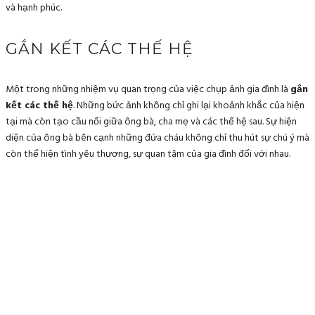
và hạnh phúc.
GẮN KẾT CÁC THẾ HỆ
Một trong những nhiệm vụ quan trọng của việc chụp ảnh gia đình là
gắn
kết các thế hệ
. Những bức ảnh không chỉ ghi lại khoảnh khắc của hiện
tại mà còn tạo cầu nối giữa ông bà, cha mẹ và các thế hệ sau. Sự hiện
diện của ông bà bên cạnh những đứa cháu không chỉ thu hút sự chú ý mà
còn thể hiện tình yêu thương, sự quan tâm của gia đình đối với nhau.
Khi nhìn thấy ông bà cười trong những bức ảnh cùng với cháu chắt, bạn
sẽ cảm nhận được sự truyền cảm hứng cho các thế hệ kế tiếp trong gia
đình. Những bức ảnh này sẽ là những kỷ vật quý giá, nhắc nhở các thành
viên trong gia đình về nguồn gốc và truyền thống của họ, từ đó thúc
đẩy sự nhận thức về văn hóa và giá trị gia đình.
BẢO TỒN VĂN HÓA