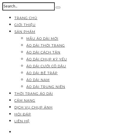
TRANG CHỦ
GIỚI THIỆU
SẢN PHẨM
MẪU ÁO DÀI MỚI
ÁO DÀI THỜI TRANG
ÁO DÀI CÁCH TÂN
ÁO DÀI CHỤP KỶ YẾU
ÁO DÀI CƯỚI CÔ DÂU
ÁO DÀI BÊ TRÁP
ÁO DÀI NAM
ÁO DÀI TRUNG NIÊN
THỜI TRANG ÁO DÀI
CẨM NANG
DỊCH VỤ CHỤP ẢNH
HỎI ĐÁP
LIÊN HỆ