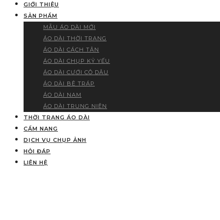
GIỚI THIỆU
SẢN PHẨM
MẪU ÁO DÀI MỚI
ÁO DÀI THỜI TRANG
ÁO DÀI CÁCH TÂN
ÁO DÀI CHỤP KỶ YẾU
ÁO DÀI CƯỚI CÔ DÂU
ÁO DÀI BÊ TRÁP
ÁO DÀI NAM
ÁO DÀI TRUNG NIÊN
THỜI TRANG ÁO DÀI
CẨM NANG
DỊCH VỤ CHỤP ẢNH
HỎI ĐÁP
LIÊN HỆ