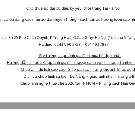
Cho thuê áo dài cô dâu, kỷ yếu, thời trang Tại Hà Nội.
r có đa dạng các mẫu áo dài truyền thống - cách tân xu hướng luôn cập nh
-----------------------
a chỉ: Số 25 Phố Xuân Quỳnh, P.Trung Hoà, Q.Cầu Giấy, Hà Nội (Toà nhà 5 Tần
Hotline: 0243 990 5758 – 091 493 7887
15 ý tưởng chụp ảnh gia đình mùa hè đẹp nhất
Hướng dẫn chi tiết: Chụp ảnh gia đình ngoại cảnh với ánh sáng tự nhiê
Chụp ảnh du lịch cao cấp: Giúp bạn có những khoảnh khắc để đ
Dịch vụ chụp hình sự kiện Đà Nẵng – giao ảnh nhanh trong 24
Chụp hình nghệ thuật hè 2026 tại TP.HCM – Phong cách Hàn Qu