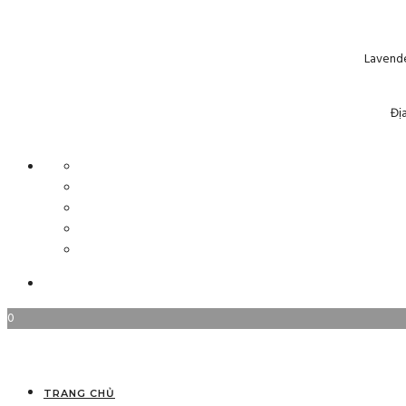
Lavende
Đị
0
TRANG CHỦ