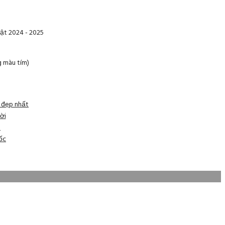
ật 2024 - 2025
g màu tím)
n đẹp nhất
ời
h
ốc