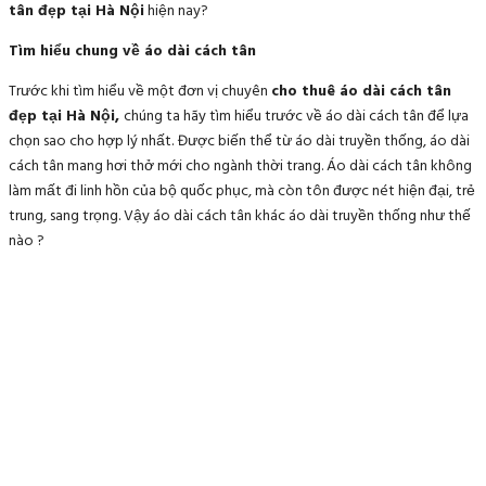
tân đẹp tại Hà Nội
hiện nay?
Tìm hiểu chung về áo dài cách tân
Trước khi tìm hiểu về một đơn vị chuyên
cho thuê áo dài cách tân
đẹp tại Hà Nội,
chúng ta hãy tìm hiểu trước về áo dài cách tân để lựa
chọn sao cho hợp lý nhất. Được biến thể từ áo dài truyền thống, áo dài
cách tân mang hơi thở mới cho ngành thời trang. Áo dài cách tân không
làm mất đi linh hồn của bộ quốc phục, mà còn tôn được nét hiện đại, trẻ
trung, sang trọng. Vậy áo dài cách tân khác áo dài truyền thống như thế
nào ?
Cấu tạo của áo dài truyền thống gồm:
Cổ áo cao từ 2 đến 3 cm, ôm khít cổ, tạo chữ V trước cổ
Khuy áo chéo từ cổ sang vai rồi dọc hông. Thông thường dùng khi
bấm và cố định tại 5 vị trí, vừa giúp người mặc cố định được ngay
ngắn, vừa biểu tượng cho 5 đạo làm người của người Việt (bao
gồm: Nhân, nghĩa, lễ , trí, tín).