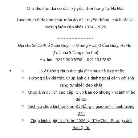
Cho thuê áo dài cô dâu, kỷ yếu, thời trang Tại Hà Nội.
Lavender có đa dạng các mẫu áo dài truyền thống - cách tân xu
hướng luôn cập nhật 2024 - 2025
-----------------------
Địa chỉ: Số 25 Phố Xuân Quỳnh, P.Trung Hoà, Q.Cầu Giấy, Hà Nội
(Toà nhà 5 Tầng màu tím)
Hotline: 0243 990 5758 – 091 493 7887
15 ý tưởng chụp ảnh gia đình mùa hè đẹp nhất
Hướng dẫn chi tiết: Chụp ảnh gia đình ngoại cảnh với ánh
sáng tự nhiên đẹp nhất
Chụp ảnh du lịch cao cấp: Giúp bạn có những khoảnh khắc
để đời
Dịch vụ chụp hình sự kiện Đà Nẵng – giao ảnh nhanh trong
24h
Chụp hình nghệ thuật hè 2026 tại TP.HCM – Phong cách
Hàn Quốc