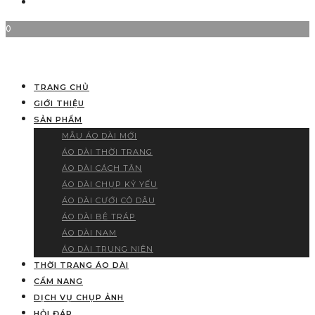
0
TRANG CHỦ
GIỚI THIỆU
SẢN PHẨM
MẪU ÁO DÀI MỚI
ÁO DÀI THỜI TRANG
ÁO DÀI CÁCH TÂN
ÁO DÀI CHỤP KỶ YẾU
ÁO DÀI CƯỚI CÔ DÂU
ÁO DÀI BÊ TRÁP
ÁO DÀI NAM
ÁO DÀI TRUNG NIÊN
THỜI TRANG ÁO DÀI
CẨM NANG
DỊCH VỤ CHỤP ẢNH
HỎI ĐÁP