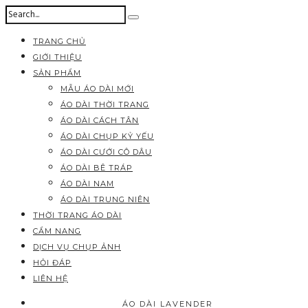
TRANG CHỦ
GIỚI THIỆU
SẢN PHẨM
MẪU ÁO DÀI MỚI
ÁO DÀI THỜI TRANG
ÁO DÀI CÁCH TÂN
ÁO DÀI CHỤP KỶ YẾU
ÁO DÀI CƯỚI CÔ DÂU
ÁO DÀI BÊ TRÁP
ÁO DÀI NAM
ÁO DÀI TRUNG NIÊN
THỜI TRANG ÁO DÀI
CẨM NANG
DỊCH VỤ CHỤP ẢNH
HỎI ĐÁP
LIÊN HỆ
ÁO DÀI LAVENDER