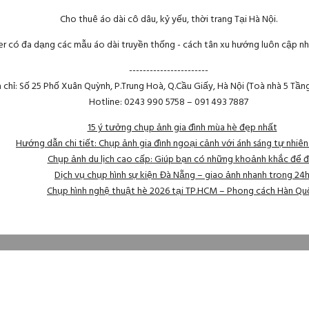
Cho thuê áo dài cô dâu, kỷ yếu, thời trang Tại Hà Nội.
r có đa dạng các mẫu áo dài truyền thống - cách tân xu hướng luôn cập nh
-----------------------
a chỉ: Số 25 Phố Xuân Quỳnh, P.Trung Hoà, Q.Cầu Giấy, Hà Nội (Toà nhà 5 Tần
Hotline: 0243 990 5758 – 091 493 7887
15 ý tưởng chụp ảnh gia đình mùa hè đẹp nhất
Hướng dẫn chi tiết: Chụp ảnh gia đình ngoại cảnh với ánh sáng tự nhiê
Chụp ảnh du lịch cao cấp: Giúp bạn có những khoảnh khắc để đ
Dịch vụ chụp hình sự kiện Đà Nẵng – giao ảnh nhanh trong 24
Chụp hình nghệ thuật hè 2026 tại TP.HCM – Phong cách Hàn Qu