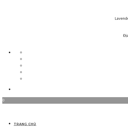
Lavende
Đị
0
TRANG CHỦ