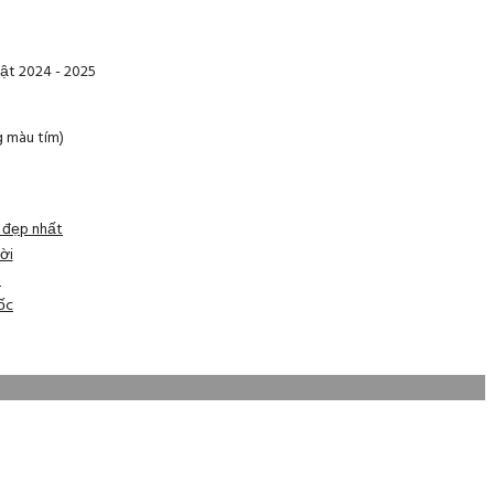
ật 2024 - 2025
g màu tím)
n đẹp nhất
ời
h
ốc