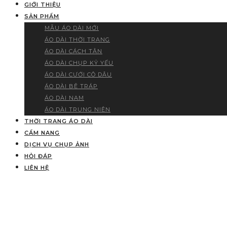
GIỚI THIỆU
SẢN PHẨM
MẪU ÁO DÀI MỚI
ÁO DÀI THỜI TRANG
ÁO DÀI CÁCH TÂN
ÁO DÀI CHỤP KỶ YẾU
ÁO DÀI CƯỚI CÔ DÂU
ÁO DÀI BÊ TRÁP
ÁO DÀI NAM
ÁO DÀI TRUNG NIÊN
THỜI TRANG ÁO DÀI
CẨM NANG
DỊCH VỤ CHỤP ẢNH
HỎI ĐÁP
LIÊN HỆ