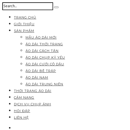
TRANG CHỦ
GIỚI THIỆU
SẢN PHẨM
MẪU ÁO DÀI MỚI
ÁO DÀI THỜI TRANG
ÁO DÀI CÁCH TÂN
ÁO DÀI CHỤP KỶ YẾU
ÁO DÀI CƯỚI CÔ DÂU
ÁO DÀI BÊ TRÁP
ÁO DÀI NAM
ÁO DÀI TRUNG NIÊN
THỜI TRANG ÁO DÀI
CẨM NANG
DỊCH VỤ CHỤP ẢNH
HỎI ĐÁP
LIÊN HỆ